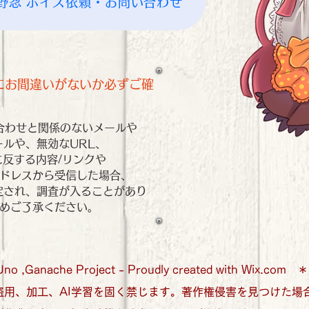
生野忍 ボイス依頼・お問い合わせ
スにお間違いがないか必ずご確
合わせと関係のないメールや
ールや、無効なURL、
に反する内容/リンクや
ドレスから受信した場合、
判定され、調査が入ることがあり
予めご了承ください。
Uno ,Ganache Project - Proudly created with Wix.
盗用、加工、AI学習を固く禁じます。著作権侵害を見つけた場