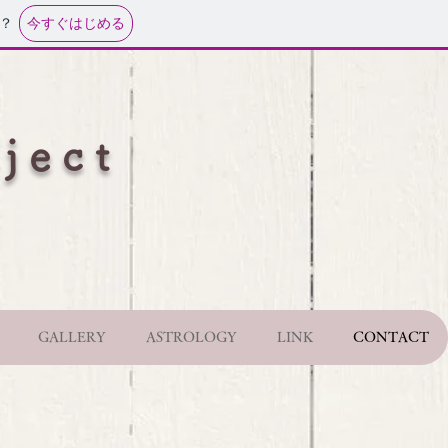
今すぐはじめる
？
ject
GALLERY
ASTROLOGY
LINK
CONTACT