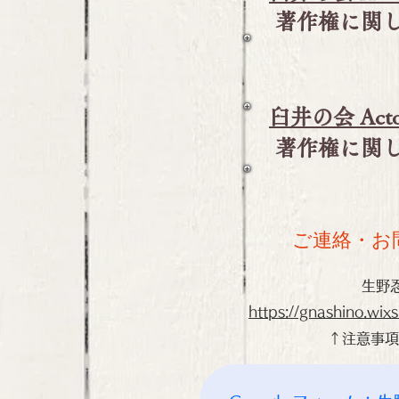
著作権に関
臼井の会 Act
著作権に関
ご連絡・お
​生野忍
https://gnashino.wix
↑注意事項